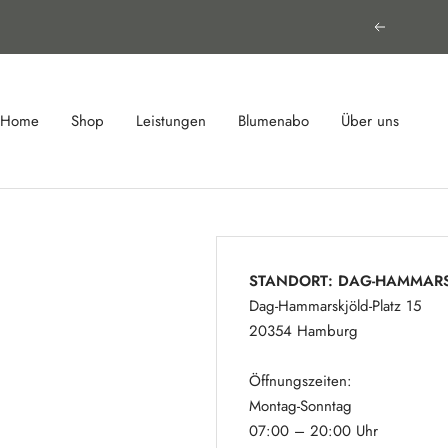
Zum
Vorherige
Inhalt
springen
Home
Shop
Leistungen
Blumenabo
Über uns
STANDORT: DAG-HAMMARS
Dag-Hammarskjöld-Platz 15
20354 Hamburg
Öffnungszeiten:
Montag-Sonntag
07:00 – 20:00 Uhr