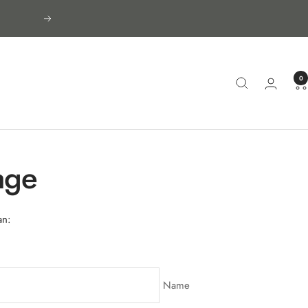
Nächste
0
age
an:
Name